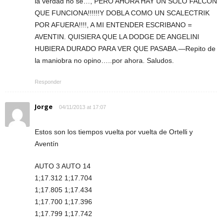
la verdad no se…, PERO AHORA HAY UN SOLO FALCON
QUE FUNCIONA!!!!!!Y DOBLA COMO UN SCALECTRIK
POR AFUERA!!!!, A MI ENTENDER ESCRIBANO =
AVENTIN. QUISIERA QUE LA DODGE DE ANGELINI
HUBIERA DURADO PARA VER QUE PASABA.—Repito de
la maniobra no opino…..por ahora. Saludos.
Responder
Jorge
04/11/2013 at 17:07
Estos son los tiempos vuelta por vuelta de Ortelli y
Aventín
AUTO 3 AUTO 14
1;17.312 1;17.704
1;17.805 1;17.434
1;17.700 1;17.396
1;17.799 1;17.742