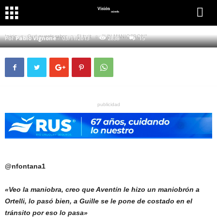
QUÉ QUERÉS SABER
EL TUIT
TURISMO CARRETERA
"UN MANIOBRON"
Inicio
Qué querés saber
El tuit
"UN MANIOBRON"
Por
Pablo Vignone
-
03/11/2013
2838
15
publicidad
@nfontana1
«Veo la maniobra, creo que Aventín le hizo un maniobrón a
Ortelli, lo pasó bien, a Guille se le pone de costado en el
tránsito por eso lo pasa»