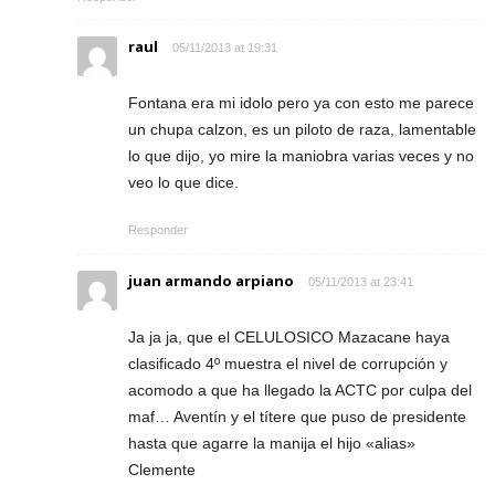
raul
05/11/2013 at 19:31
Fontana era mi idolo pero ya con esto me parece
un chupa calzon, es un piloto de raza, lamentable
lo que dijo, yo mire la maniobra varias veces y no
veo lo que dice.
Responder
juan armando arpiano
05/11/2013 at 23:41
Ja ja ja, que el CELULOSICO Mazacane haya
clasificado 4º muestra el nivel de corrupción y
acomodo a que ha llegado la ACTC por culpa del
maf… Aventín y el títere que puso de presidente
hasta que agarre la manija el hijo «alias»
Clemente