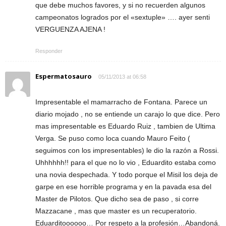
que debe muchos favores, y si no recuerden algunos
campeonatos logrados por el «sextuple» …. ayer senti
VERGUENZA AJENA !
Responder
Espermatosauro
05/11/2013 at 06:58
Impresentable el mamarracho de Fontana. Parece un
diario mojado , no se entiende un carajo lo que dice. Pero
mas impresentable es Eduardo Ruiz , tambien de Ultima
Verga. Se puso como loca cuando Mauro Feito (
seguimos con los impresentables) le dio la razón a Rossi.
Uhhhhhh!! para el que no lo vio , Eduardito estaba como
una novia despechada. Y todo porque el Misil los deja de
garpe en ese horrible programa y en la pavada esa del
Master de Pilotos. Que dicho sea de paso , si corre
Mazzacane , mas que master es un recuperatorio.
Eduarditoooooo… Por respeto a la profesión…Abandoná.