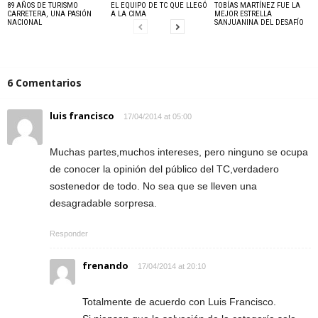
89 AÑOS DE TURISMO
EL EQUIPO DE TC QUE LLEGÓ
TOBÍAS MARTÍNEZ FUE LA
CARRETERA, UNA PASIÓN
A LA CIMA
MEJOR ESTRELLA
NACIONAL
SANJUANINA DEL DESAFÍO
6 Comentarios
luis francisco
17/04/2014 at 05:00
Muchas partes,muchos intereses, pero ninguno se ocupa
de conocer la opinión del público del TC,verdadero
sostenedor de todo. No sea que se lleven una
desagradable sorpresa.
Responder
frenando
17/04/2014 at 20:10
Totalmente de acuerdo con Luis Francisco.