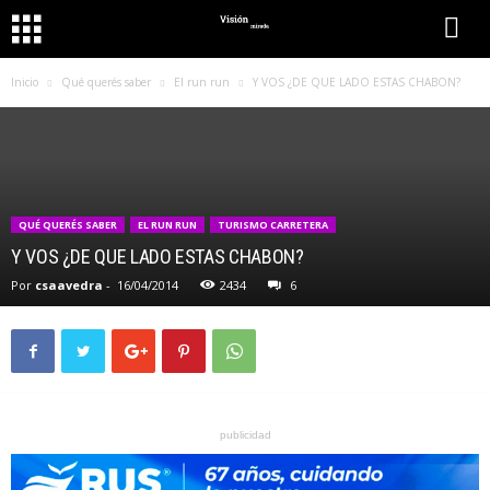
Inicio
Qué querés saber
El run run
Y VOS ¿DE QUE LADO ESTAS CHABON?
QUÉ QUERÉS SABER
EL RUN RUN
TURISMO CARRETERA
Y VOS ¿DE QUE LADO ESTAS CHABON?
Por
csaavedra
-
16/04/2014
2434
6
publicidad