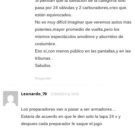
Si piensan que la salvación de la categoría solo
pasa por 24 válvulas y 2 carburadores,creo que
están equivocados.
No es muy difícil imaginar que veremos autos más
potentes,mayor promedio de vuelta,pero los
mismos espectáculos anodinos y aburridos de
costumbre.
Eso sí,con menos público en las pantallas,y en las
tribunas .
Saludos.
Responder
Leonardo_79
17/04/2014 at 10:51
Los preparadores van a pasar a ser armadores…
Estaria de acuerdo en que le den solo la tapa 24 v y
despues cada preparador le saque el jugo.