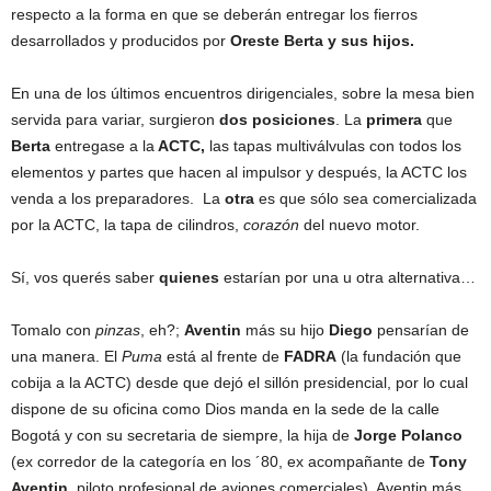
respecto a la forma en que se deberán entregar los fierros
desarrollados y producidos por
Oreste Berta y sus hijos.
En una de los últimos encuentros dirigenciales, sobre la mesa bien
servida para variar, surgieron
dos posiciones
. La
primera
que
Berta
entregase a la
ACTC,
las tapas multiválvulas con todos los
elementos y partes que hacen al impulsor y después, la ACTC los
venda a los preparadores. La
otra
es que sólo sea comercializada
por la ACTC, la tapa de cilindros,
corazón
del nuevo motor.
Sí, vos querés saber
quienes
estarían por una u otra alternativa…
Tomalo con
pinzas
, eh?;
Aventin
más su hijo
Diego
pensarían de
una manera. El
Puma
está al frente de
FADRA
(la fundación que
cobija a la ACTC) desde que dejó el sillón presidencial, por lo cual
dispone de su oficina como Dios manda en la sede de la calle
Bogotá y con su secretaria de siempre, la hija de
Jorge Polanco
(ex corredor de la categoría en los ´80, ex acompañante de
Tony
Aventin
, piloto profesional de aviones comerciales). Aventin más