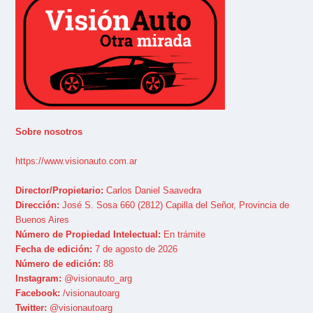
Sobre nosotros
https://www.visionauto.com.ar
Director/Propietario:
Carlos Daniel Saavedra
Dirección:
José S. Sosa 660 (2812) Capilla del Señor, Provincia de
Buenos Aires
Número de Propiedad Intelectual:
En trámite
Fecha de edición:
7 de agosto de 2026
Número de edición:
88
Instagram:
@visionauto_arg
Facebook:
/visionautoarg
Twitter:
@visionautoarg