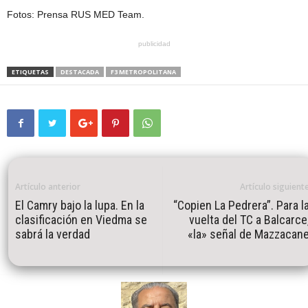
Fotos: Prensa RUS MED Team.
publicidad
ETIQUETAS
DESTACADA
F3 METROPOLITANA
Artículo anterior
Artículo siguient
El Camry bajo la lupa. En la
“Copien La Pedrera”. Para l
clasificación en Viedma se
vuelta del TC a Balcarce
sabrá la verdad
«la» señal de Mazzacan