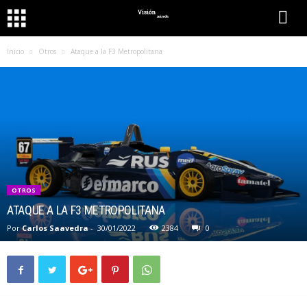
Inicio
Otros
Ataque a la F3 Metropolitana
OTROS
ATAQUE A LA F3 METROPOLITANA
Por
Carlos Saavedra
-
30/01/2022
2384
0