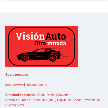
Sobre nosotros
https://www.visionauto.com.ar
Director/Propietario:
Carlos Daniel Saavedra
Dirección:
José S. Sosa 660 (2812) Capilla del Señor, Provincia de
Buenos Aires