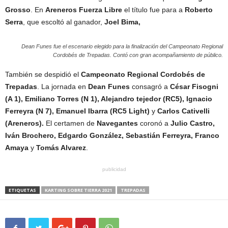
Grosso
. En
Areneros Fuerza Libre
el título fue para a
Roberto
Serra
, que escoltó al ganador,
Joel Bima,
Dean Funes fue el escenario elegido para la finalización del Campeonato Regional
Cordobés de Trepadas. Contó con gran acompañamiento de público.
También se despidió el
Campeonato Regional Cordobés de
Trepadas
. La jornada en
Dean Funes
consagró a
César Fisogni
(A 1), Emiliano Torres (N 1), Alejandro tejedor (RC5), Ignacio
Ferreyra (N 7), Emanuel Ibarra (RC5 Light)
y
Carlos Cativelli
(Areneros).
El certamen de
Navegantes
coronó a
Julio Castro,
Iván Brochero, Edgardo González, Sebastián Ferreyra, Franco
Amaya
y
Tomás Alvarez
.
publicidad
ETIQUETAS
KARTING SOBRE TIERRA 2021
TREPADAS