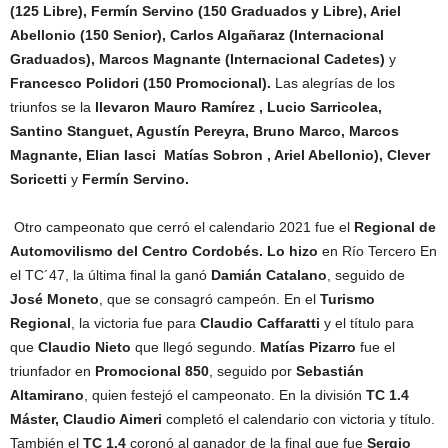
(125 Libre), Fermín Servino (150 Graduados y Libre), Ariel
Abellonio (150 Senior), Carlos Algañaraz (Internacional
Graduados), Marcos Magnante (Internacional Cadetes)
y
Francesco Polidori (150 Promocional).
Las alegrías de los
triunfos se la
llevaron
Mauro Ramírez , Lucio Sarricolea,
Santino Stanguet, Agustín Pereyra, Bruno Marco, Marcos
Magnante, Elian Iasci Matías Sobron , Ariel Abellonio), Clever
Soricetti
y
Fermín Servino.
Otro campeonato que cerró el calendario 2021 fue el
Regional de
Automovilismo del Centro Cordobés. Lo hizo
en Río Tercero En
el TC´47, la última final la ganó
Damián Catalano
, seguido de
José Moneto
, que se consagró campeón. En el
Turismo
Regional
, la victoria fue para
Claudio Caffaratti
y el título para
que
Claudio Nieto
que llegó segundo.
Matías Pizarro
fue el
triunfador en
Promocional 850
, seguido por
Sebastián
Altamirano
, quien festejó el campeonato. En la división
TC 1.4
Máster, Claudio Aimeri
completó el calendario con victoria y título.
También el
TC 1.4
coronó al ganador de la final que fue
Sergio