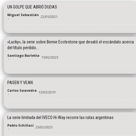
UN GOLPE QUE ABRIÓ DUDAS
Miguel Sebastián
22/05/2021
-
«Lucky», la serie sobre Bernie Ecclestone que desató el escándalo acerca
del título perdido...
Santiago Barletta
15/02/2023
-
PASEN Y VEAN
Carlos Saavedra
13/03/2019
-
La serie limitada del IVECO Hi-Way recorre las rutas argentinas
Pablo Schillaci
25/02/2025
-