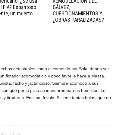
ericano. ¿Se usa
REMODELACIÓN DEL
l FIA? Espantoso
GÁLVEZ,
ente, un muerto
CUESTIONAMIENTOS Y
¿OBRAS PARALIZADAS?
 Hechos detestables como el cometido por Sola, deben ser
un flotador acomodaticio y poco favor le hace a Massa.
tunista, facho y jactancioso. Siempre acomodo a sus
con que por la pista se inundaron barrios humildes. Le
 tiradores. Encima, frivolo. Si tiene tantas bolas, que no
/2014 at 21:26