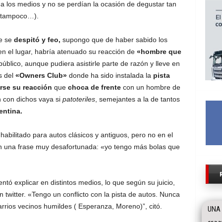
a los medios y no se perdían la ocasión de degustar tan
, tampoco…).
e se
despitó y feo,
supongo que de haber sabido los
 el lugar, habría atenuado su reacción de
«hombre que
blico, aunque pudiera asistirle parte de razón y lleve en
s del
«Owners Club»
donde ha sido instalada la
pista
arse su reacción
que
choca de frente
con un hombre de
 con dichos vaya si
patoteriles
, semejantes a la de tantos
entina.
 habilitado para autos clásicos y antiguos, pero no en el
on una frase muy desafortunada: «yo tengo más bolas que
entó explicar en distintos medios, lo que según su juicio,
 twitter. «Tengo un conflicto con la pista de autos. Nunca
arrios vecinos humildes ( Esperanza, Moreno)”, citó.
UNA 
csaa