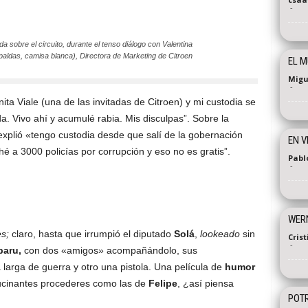
-
 sobre el circuito, durante el tenso diálogo con Valentina
spaldas, camisa blanca), Directora de Marketing de Citroen
EL M
Migu
-
nita Viale (una de las invitadas de Citroen) y mi custodia se
a. Vivo ahí y acumulé rabia. Mis disculpas”. Sobre la
 explió «tengo custodia desde que salí de la gobernación
EN V
a 3000 policías por corrupción y eso no es gratis”.
Pabl
-
WERN
s;
claro, hasta que irrumpió el diputado
Solá
,
lookeado
sin
Cris
-
baru,
con dos «amigos» acompañándolo, sus
arga de guerra y otro una pistola. Una película de
humor
 alucinantes procederes como las de
Felipe
, ¿así piensa
POTR