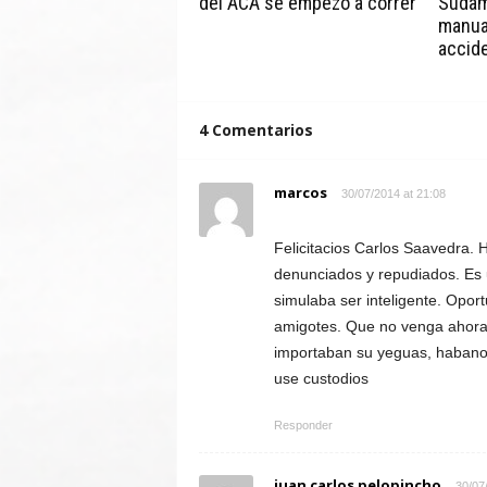
del ACA se empezó a correr
Sudam
manua
accid
4 Comentarios
marcos
30/07/2014 at 21:08
Felicitacios Carlos Saavedra.
denunciados y repudiados. Es 
simulaba ser inteligente. Opor
amigotes. Que no venga ahora 
importaban su yeguas, habanos y
use custodios
Responder
juan carlos pelopincho
30/07