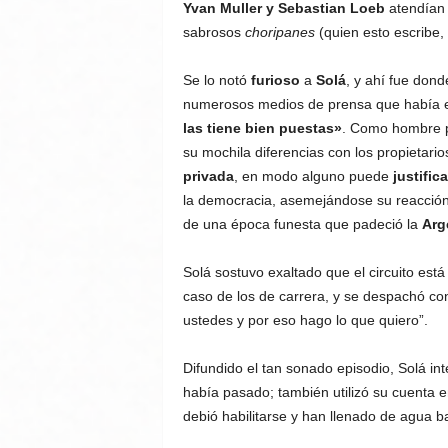
Yvan Muller y Sebastian Loeb
atendían 
sabrosos
choripanes
(quien esto escribe
Se lo notó
furioso
a
Solá
, y ahí fue dond
numerosos medios de prensa que había en
las tiene bien puestas»
. Como hombre pú
su mochila diferencias con los propietario
privada
, en modo alguno puede
justific
la democracia, asemejándose su reacción
de una época funesta que padeció la
Arg
Solá sostuvo exaltado que el circuito está
caso de los de carrera, y se despachó c
ustedes y por eso hago lo que quiero”.
Difundido el tan sonado episodio, Solá int
había pasado; también utilizó su cuenta en
debió habilitarse y han llenado de agua b