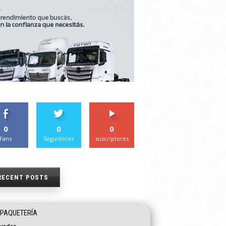
0
0
0
Fans
Seguidores
suscriptores
RECENT POSTS
PAQUETERÍA
vedra