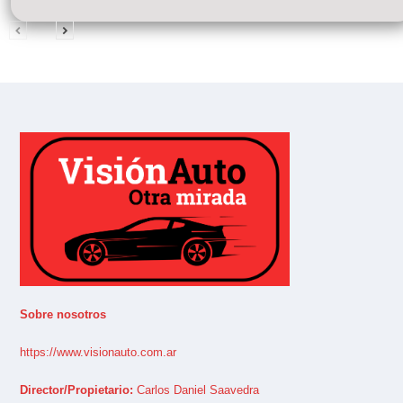
Sobre nosotros
https://www.visionauto.com.ar
Director/Propietario:
Carlos Daniel Saavedra