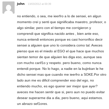
John
13/03/2012 at 00:39
no entiendo, o sea, me ieerfro a lo de sensei, en algun
momento crei y senti que signiificaba maestro, profesor, o
algo similar, pero con el tiempo me corrigieron y
comprendi que significa nacido antes , bien ante eso,
nunca entendi entonces porque es casi horrorifico decir
sensei a alguien que uno lo considera como tal. Aveces
pienso que es el miedo al EGO el que hace que muchos
sientan temor de que alguien les diga eso, aunque sea
con mucho carif1o y respeto. pero bueno, como nunca
entendi porque. No lo hago, a nadie en la bujinkan le he
dicho sensei mas que cuando me ieerfro a SOKE.Por otro
lado aun me es dificil comprender eso del ego, no
entiendo mucho, es ego querer ser mejor que ayer?
aveces me hacen sentir que si, pero aun no puedo evitar
desear superarme dia a dia, pero bueno, aqui estamos.
un abrazo sef1ores.