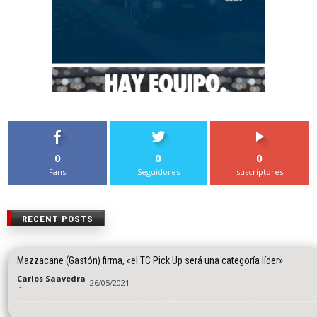
0
0
0
Fans
Seguidores
suscriptores
RECENT POSTS
Mazzacane (Gastón) firma, «el TC Pick Up será una categoría líder»
Carlos Saavedra
26/05/2021
-