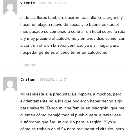
vicente
23/06/2011 at 22:21
el de las flores tambien, quieren reasfaltarlo, alargarlo y
hacer un playon nuevo de boxes y lo bueno es que el
mes pasado se comenzo a contruir un hotel sobre la ruta
3 y muy proximo al autodromo y en unos dias comienzan
a contruri otro en la zona centrica, ya q sin lugar para
hospedar gente es al pedo tener un autodromo
Responder
Cristian
24/06/2011 at 13:27
Mi respuesta a la pregunta: Le importa a muchos, pero
evidentemente no a los que pudieron haber hecho algo
para salvarlo. Tengo mucha familia en Maggiolo, que me
cuentan cómo trabajó todo el pueblo para levantar ese
autódromo que fue un orgullo para la región. Y yo ví
cómo se trabajó en el 94 para recuperar el circuito, pero