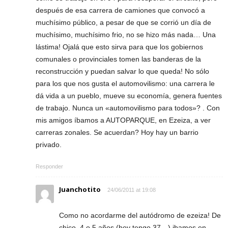
después de esa carrera de camiones que convocó a
muchísimo público, a pesar de que se corrió un día de
muchísimo, muchísimo frio, no se hizo más nada… Una
lástima! Ojalá que esto sirva para que los gobiernos
comunales o provinciales tomen las banderas de la
reconstrucción y puedan salvar lo que queda! No sólo
para los que nos gusta el automovilismo: una carrera le
dá vida a un pueblo, mueve su economía, genera fuentes
de trabajo. Nunca un «automovilismo para todos»? . Con
mis amigos íbamos a AUTOPARQUE, en Ezeiza, a ver
carreras zonales. Se acuerdan? Hoy hay un barrio
privado.
Responder
Juanchotito
24/06/2011 at 19:08
Como no acordarme del autódromo de ezeiza! De
chico, 4 o 5 años (hoy tengo 37…) ibamos en