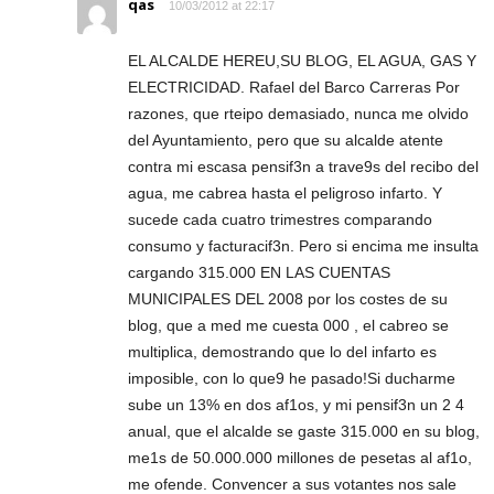
qas
10/03/2012 at 22:17
EL ALCALDE HEREU,SU BLOG, EL AGUA, GAS Y
ELECTRICIDAD. Rafael del Barco Carreras Por
razones, que rteipo demasiado, nunca me olvido
del Ayuntamiento, pero que su alcalde atente
contra mi escasa pensif3n a trave9s del recibo del
agua, me cabrea hasta el peligroso infarto. Y
sucede cada cuatro trimestres comparando
consumo y facturacif3n. Pero si encima me insulta
cargando 315.000 EN LAS CUENTAS
MUNICIPALES DEL 2008 por los costes de su
blog, que a med me cuesta 000 , el cabreo se
multiplica, demostrando que lo del infarto es
imposible, con lo que9 he pasado!Si ducharme
sube un 13% en dos af1os, y mi pensif3n un 2 4
anual, que el alcalde se gaste 315.000 en su blog,
me1s de 50.000.000 millones de pesetas al af1o,
me ofende. Convencer a sus votantes nos sale