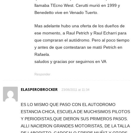
llamaba TEcno West. Cerutti murió en 1999 y
Benedetto vive en Venado Tuerto.
Mas adelante hubo una oferta de los dueños de
ese momento, a Raul Petrich y Raul Echarri para
que compraran el autódromo. Pero al poco tiempo
y antes de que contestaran se mató Petrich en
Rafaela.
saludos y gracias por seguirnos en VA
Responder
ELASPEROBROCKER
23/06/2011 at 11:34
ES LO MISMO QUE PASO CON EL AUTODROMO
ESTANCIA CHICA, ESCUELA DE MUCHISIMOS PILOTOS
Y PERIODISTAS,QUE DIERON SUS PRIMEROS PASOS.
ALLI NACIERON GRANDES MOTORISTAS, DE LA TALLA
DE LABORITTO, GAROFALO,FREIRE,MUÑIZ Y OTORS,