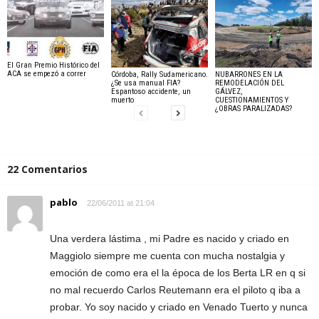
El Gran Premio Histórico del
ACA se empezó a correr
Córdoba, Rally Sudamericano.
NUBARRONES EN LA
¿Se usa manual FIA?
REMODELACIÓN DEL
Espantoso accidente, un
GÁLVEZ,
muerto
CUESTIONAMIENTOS Y
¿OBRAS PARALIZADAS?
22 Comentarios
pablo
22/06/2011 at 21:04
Una verdera lástima , mi Padre es nacido y criado en
Maggiolo siempre me cuenta con mucha nostalgia y
emoción de como era el la época de los Berta LR en q si
no mal recuerdo Carlos Reutemann era el piloto q iba a
probar. Yo soy nacido y criado en Venado Tuerto y nunca