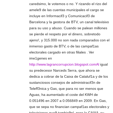
caredsimo, le votemos o no. Y rizando el rizo del
amele9 de las cuentas municipales el cargo se
incluye en Informacif3 y Comunicacif3 de
Barcelona y la gestora de BTV, un canal televisivo
para su uso y abuso. Cuando se palean millones
se pierde el respeto por el dinero, sobretodo
ajeno!, y 315.000 no son nada comparados con el
inmenso gasto de BTV, o de las campaf1as
electorales cargado en otras filiales . Ver
ime1genes en
http://www.lagrancorrupcion.blogspot.comAl
igual
su predecesor Narceds Serra, que ahora se
dedica a cobrar de la Caixa de Cataluf1a y de los
sustanciosos consejos de administracif3n de
Teleff3nica y Gas, que para no ser menos que
Aguas, ha aumentado el coste del KWH de
0.051496 en 2007 a 0.056849 en 2009. En Gas,
que se sepa no financian campaf1as electorales y
televisiones que9 tambie9n!, pero la CAIXA, su