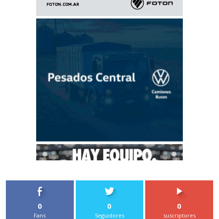
0
0
0
Fans
Seguidores
suscriptores