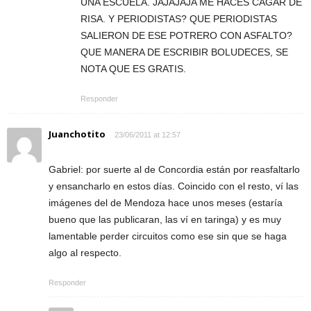
UNA ESCUELA. JAJAJAJA ME HACES CAGAR DE
RISA. Y PERIODISTAS? QUE PERIODISTAS
SALIERON DE ESE POTRERO CON ASFALTO?
QUE MANERA DE ESCRIBIR BOLUDECES, SE
NOTA QUE ES GRATIS.
Responder
Juanchotito
23/06/2011 at 12:57
Gabriel: por suerte al de Concordia están por reasfaltarlo
y ensancharlo en estos días. Coincido con el resto, ví las
imágenes del de Mendoza hace unos meses (estaría
bueno que las publicaran, las ví en taringa) y es muy
lamentable perder circuitos como ese sin que se haga
algo al respecto.
Responder