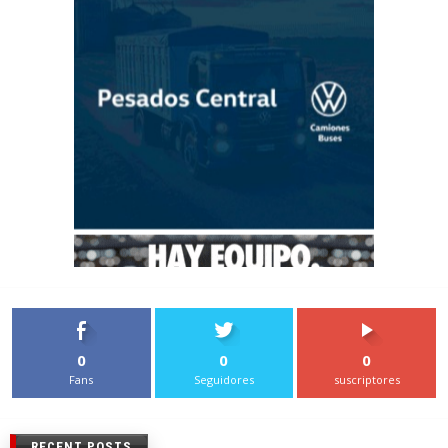
0
0
0
Fans
Seguidores
suscriptores
RECENT POSTS