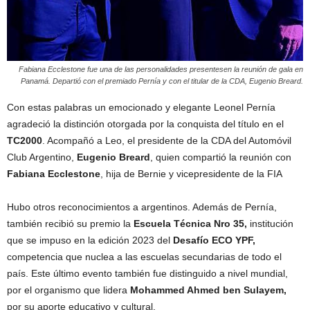
Fabiana Ecclestone fue una de las personalidades presentesen la reunión de gala en
Panamá. Departió con el premiado Pernía y con el titular de la CDA, Eugenio Breard.
Con estas palabras un emocionado y elegante Leonel Pernía
agradeció la distinción otorgada por la conquista del título en el
TC2000
. Acompañó a Leo, el presidente de la CDA del Automóvil
Club Argentino,
Eugenio Breard
, quien compartió la reunión con
Fabiana Ecclestone
, hija de Bernie y vicepresidente de la FIA
Hubo otros reconocimientos a argentinos. Además de Pernía,
también recibió su premio la
Escuela Técnica Nro 35,
institución
que se impuso en la edición 2023 del
Desafío ECO YPF,
competencia que nuclea a las escuelas secundarias de todo el
país. Este último evento también fue distinguido a nivel mundial,
por el organismo que lidera
Mohammed Ahmed ben Sulayem,
por su aporte educativo y cultural.