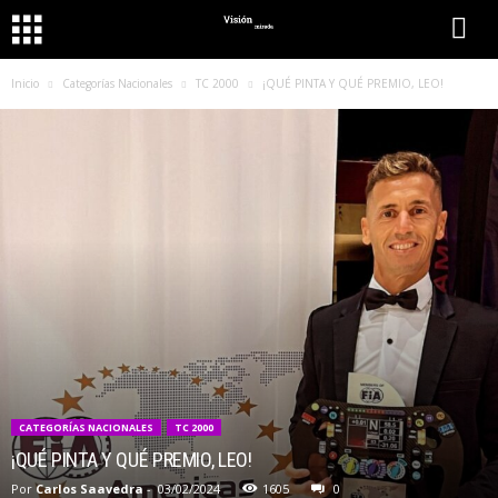
Inicio
Categorías Nacionales
TC 2000
¡QUÉ PINTA Y QUÉ PREMIO, LEO!
CATEGORÍAS NACIONALES
TC 2000
¡QUÉ PINTA Y QUÉ PREMIO, LEO!
Por
Carlos Saavedra
-
03/02/2024
1605
0