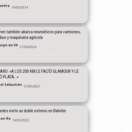
vedra
19/06/2014
en también abarca neumáticos para camiones,
bus y maquinaria agrícola
quipo de VA
27/04/2024
ARO: «A LOS 200 KM LE FALTÓ GLAMOUR Y LE
Ó PLATA…»
el Sebastián
07/09/2021
edes mete un doble estreno en Bahréin
tian Re
16/03/2022