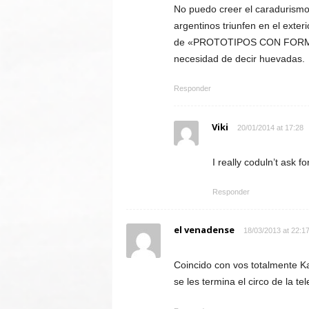
No puedo creer el caradurismo 
argentinos triunfen en el exter
de «PROTOTIPOS CON FORMA D
necesidad de decir huevadas.
Responder
Viki
20/01/2014 at 17:28
I really coduln’t ask fo
Responder
el venadense
18/03/2013 at 22:1
Coincido con vos totalmente Ka
se les termina el circo de la t