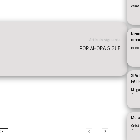
csaa
-
Neum
ómni
Artículo siguiente
POR AHORA SIGUE
El e
-
SPAT
FALT
Migu
-
Merc
Cris
-
OR