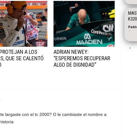
MAST
K320
Pablo
-
 PROTEJAN A LOS
ADRIAN NEWEY:
S, QUE SE CALENTÓ
“ESPEREMOS RECUPERAR
O
ALGO DE DIGNIDAD”
8
 te largaste con el tc 2000? O le cambiaste el nombre a
istoria