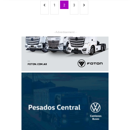
1
2
3
- Advertisement -