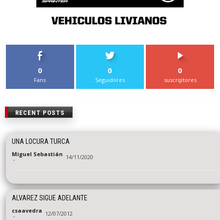
0
0
0
Fans
Seguidores
suscriptores
RECENT POSTS
UNA LOCURA TURCA
Miguel Sebastián
14/11/2020
-
ALVAREZ SIGUE ADELANTE
csaavedra
12/07/2012
-