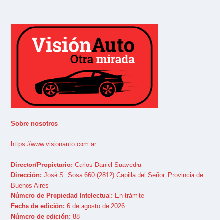
Sobre nosotros
https://www.visionauto.com.ar
Director/Propietario:
Carlos Daniel Saavedra
Dirección:
José S. Sosa 660 (2812) Capilla del Señor, Provincia de
Buenos Aires
Número de Propiedad Intelectual:
En trámite
Fecha de edición:
6 de agosto de 2026
Número de edición:
88