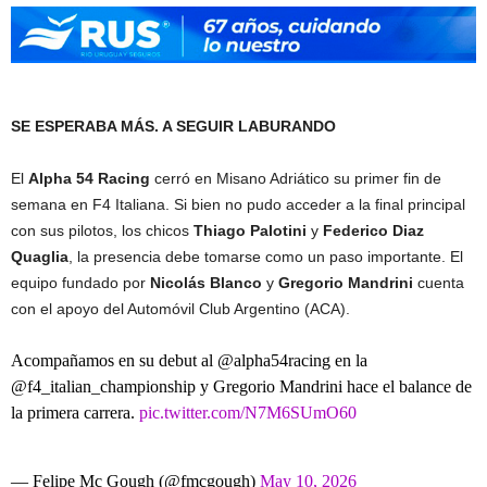
SE ESPERABA MÁS. A SEGUIR LABURANDO
El
Alpha 54 Racing
cerró en Misano Adriático su primer fin de
semana en F4 Italiana. Si bien no pudo acceder a la final principal
con sus pilotos, los chicos
Thiago Palotini
y
Federico Diaz
Quaglia
, la presencia debe tomarse como un paso importante. El
equipo fundado por
Nicolás Blanco
y
Gregorio Mandrini
cuenta
con el apoyo del Automóvil Club Argentino (ACA).
Acompañamos en su debut al @alpha54racing en la
@f4_italian_championship y Gregorio Mandrini hace el balance de
la primera carrera.
pic.twitter.com/N7M6SUmO60
— Felipe Mc Gough (@fmcgough)
May 10, 2026