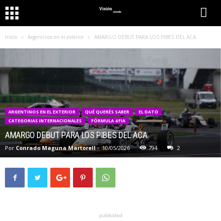
Inicio
Argentinos en el exterior
AMARGO DEBUT PARA LOS PIBES DEL ACA
ARGENTINOS EN EL EXTERIOR
QUÉ QUERÉS SABER
EL DATO
CATEGORIAS INTERNACIONALES
FÓRMULA 4 FIA
AMARGO DEBUT PARA LOS PIBES DEL ACA
Por
Conrado Maguna Martorell
-
10/05/2026
794
2
publicidad