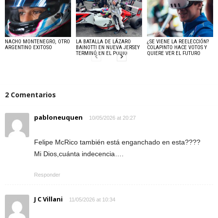
NACHO MONTENEGRO, OTRO
LA BATALLA DE LÁZARO
¿SE VIENE LA REELECCIÓN?
ARGENTINO EXITOSO
BAINOTTI EN NUEVA JERSEY
COLAPINTO HACE VOTOS Y
TERMINÓ EN EL PODIO
QUIERE VER EL FUTURO
2 Comentarios
pabloneuquen
10/05/2026 at 20:27
Felipe McRico también está enganchado en esta????
Mi Dios,cuánta indecencia….
Responder
J C Villani
11/05/2026 at 10:34