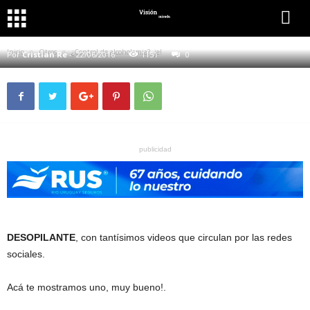
OTROS
¿CONTROL DE ALCOHOLEMIA?, JE!
Inicio
Otros
¿Control de alcoholemia?, je!
Por
Cristian Re
-
22/06/2016
1151
0
publicidad
DESOPILANTE
, con tantísimos videos que circulan por las redes
sociales.
Acá te mostramos uno, muy bueno!.