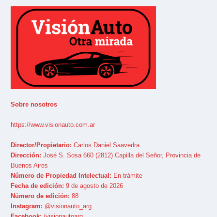
Sobre nosotros
https://www.visionauto.com.ar
Director/Propietario:
Carlos Daniel Saavedra
Dirección:
José S. Sosa 660 (2812) Capilla del Señor, Provincia de
Buenos Aires
Número de Propiedad Intelectual:
En trámite
Fecha de edición:
9 de agosto de 2026
Número de edición:
88
Instagram:
@visionauto_arg
Facebook:
/visionautoarg