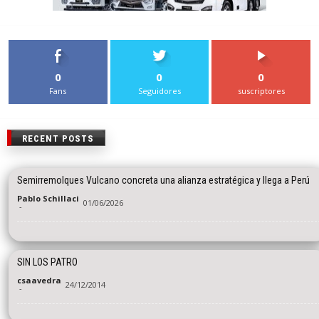
0
0
0
Fans
Seguidores
suscriptores
RECENT POSTS
Semirremolques Vulcano concreta una alianza estratégica y llega a Perú
Pablo Schillaci
01/06/2026
-
SIN LOS PATRO
csaavedra
24/12/2014
-