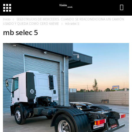
Inicio
SELECTRUCKS DE MERCEDES. CUANDO SE REACONDICIONA UN CAMIÓN
USADO Y QUEDA COMO CERO KAEME
mb selec 5
mb selec 5