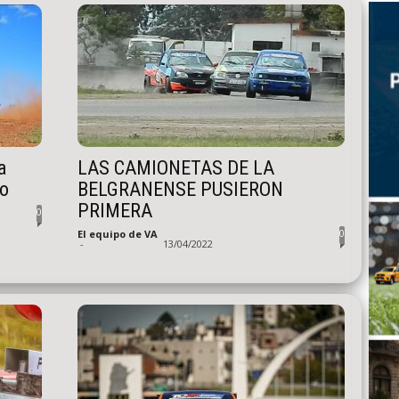
a
LAS CAMIONETAS DE LA
ro
BELGRANENSE PUSIERON
PRIMERA
0
0
El equipo de VA
-
13/04/2022