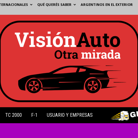
TERNACIONALES
QUÉ QUERÉS SABER
ARGENTINOS EN EL EXTERIOR
TC 2000
F-1
USUARIO Y EMPRESAS