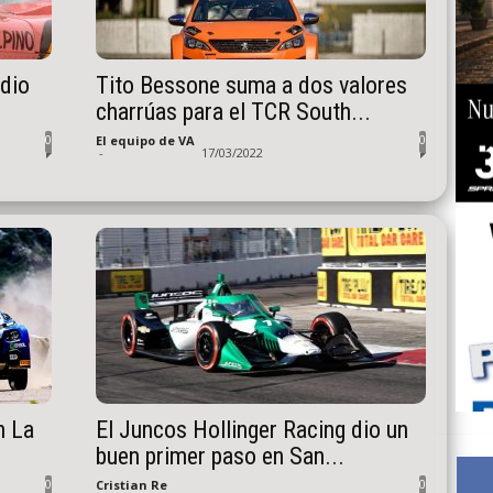
 dio
Tito Bessone suma a dos valores
charrúas para el TCR South...
0
0
El equipo de VA
-
17/03/2022
n La
El Juncos Hollinger Racing dio un
buen primer paso en San...
0
0
Cristian Re