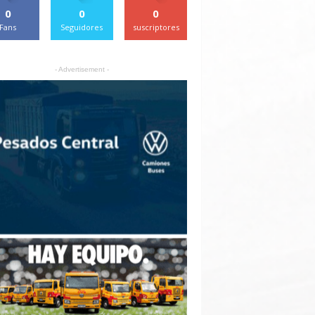
0
0
0
Fans
Seguidores
suscriptores
- Advertisement -