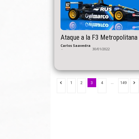
Ataque a la F3 Metropolitana
Carlos Saavedra
-
30/01/2022
...
1
2
3
4
149