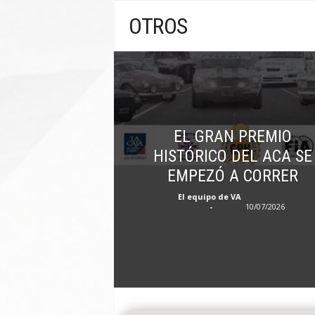
n
OTROS
A
u
t
o
EL GRAN PREMIO
HISTÓRICO DEL ACA SE
EMPEZÓ A CORRER
El equipo de VA
-
10/07/2026